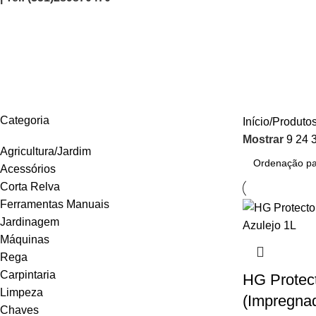
391100130
AGRICULTURA/JARDIM
CARPINTARIA
CHAVES
CONSTRUÇÃO
ELEC
Categoria
Início
Produtos
Mostrar
9
24
Agricultura/Jardim
Acessórios
Corta Relva
Ferramentas Manuais
Jardinagem
Máquinas
Rega
Carpintaria
HG Protec
Limpeza
(Impregnad
Chaves