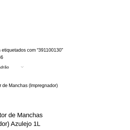
TRICIDADE
ENERGIA
FERRAGENS
FERRAMENTAS
OUTROS
PINTUR
 etiquetados com “391100130”
36
tor de Manchas
or) Azulejo 1L