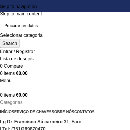
Skip to navigation
Skip to main content
Selecionar categoria
Search
Entrar / Registrar
Lista de desejos
0
Compare
0
items
€
0,00
Menu
0
items
€
0,00
Categorias
INÍCIO
SERVIÇO DE CHAVES
SOBRE NÓS
CONTATOS
Lg Dr. Francisco Sá carneiro 31, Faro
| Tel: (351)289870470