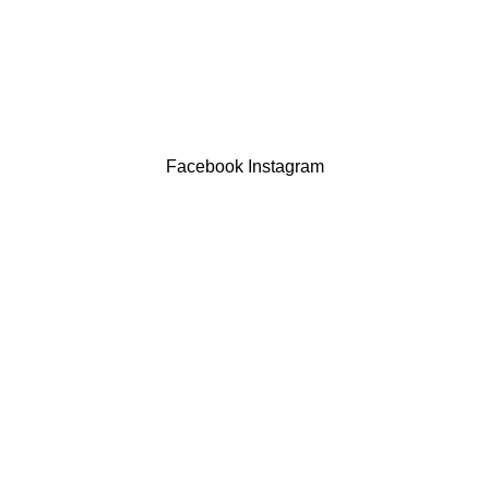
Contatos
LIVRO DE RECLAMAÇÕES
Drogaria São Luís Lda. NIF 517922827
Powered by Brasfone Digital
Facebook
Instagram