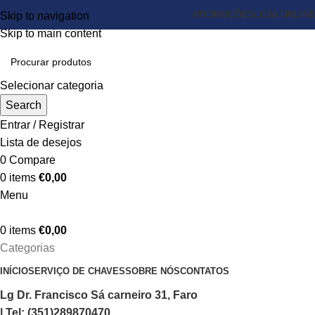
PROMOÇÕES
LOJA ONLINE
Skip to navigation
Skip to main content
Selecionar categoria
Search
Entrar / Registrar
Lista de desejos
0
Compare
0
items
€
0,00
Menu
0
items
€
0,00
Categorias
INÍCIO
SERVIÇO DE CHAVES
SOBRE NÓS
CONTATOS
Lg Dr. Francisco Sá carneiro 31, Faro
| Tel: (351)289870470