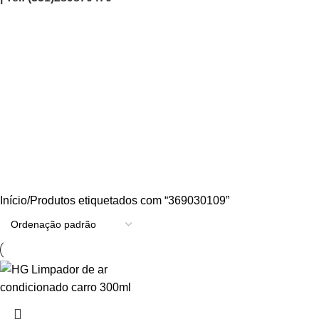
369030109
Categories
AGRICULTURA/JARDIM
CARPINTARIA
CHAVES
CONSTRUÇÃO
ELECTRICIDADE
ENERGIA
FERRAGENS
FERRAMENTAS
OUTROS
PINTURA
PROMOÇÕES
PROTECÇÃO
QUIMICOS
Início
Produtos etiquetados com “369030109”