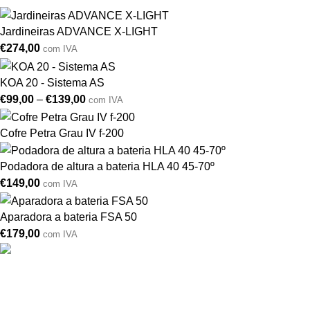
Jardineiras ADVANCE X-LIGHT
€
274,00
com IVA
KOA 20 - Sistema AS
€
99,00
–
€
139,00
com IVA
Cofre Petra Grau IV f-200
Podadora de altura a bateria HLA 40 45-70º
€
149,00
com IVA
Aparadora a bateria FSA 50
€
179,00
com IVA
Drogarias São Luís, estamos para si desde 1978
MORADA