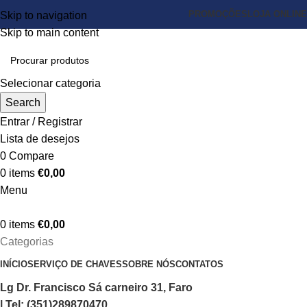
PROMOÇÕES
LOJA ONLINE
Skip to navigation
Skip to main content
Selecionar categoria
Search
Entrar / Registrar
Lista de desejos
0
Compare
0
items
€
0,00
Menu
0
items
€
0,00
Categorias
INÍCIO
SERVIÇO DE CHAVES
SOBRE NÓS
CONTATOS
Lg Dr. Francisco Sá carneiro 31, Faro
| Tel: (351)289870470