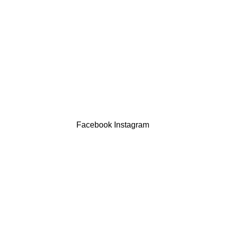
Política de privacidade
Devoluções
Termos & Condições
Resolução Alternativa de Litígios
Contatos
LIVRO DE RECLAMAÇÕES
Drogaria São Luís Lda. NIF 517922827
Powered by Brasfone Digital
Facebook
Instagram