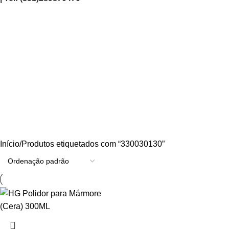
330030130
Categories
AGRICULTURA/JARDIM
CARPINTARIA
CHAVES
CONSTRUÇÃO
ELECTRICIDADE
ENERGIA
FERRAGENS
FERRAMENTAS
OUTROS
PINTURA
PROMOÇÕES
PROTECÇÃO
QUIMICOS
Início
Produtos etiquetados com “330030130”