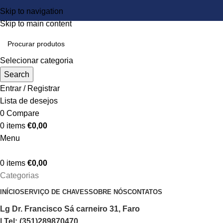
Skip to navigation
Skip to main content
Selecionar categoria
Search
Entrar / Registrar
Lista de desejos
0
Compare
0
items
€
0,00
Menu
0
items
€
0,00
Categorias
INÍCIO
SERVIÇO DE CHAVES
SOBRE NÓS
CONTATOS
Lg Dr. Francisco Sá carneiro 31, Faro
| Tel: (351)289870470