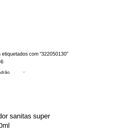
TRICIDADE
ENERGIA
FERRAGENS
FERRAMENTAS
OUTROS
PINTUR
 etiquetados com “322050130”
36
or sanitas super
0ml