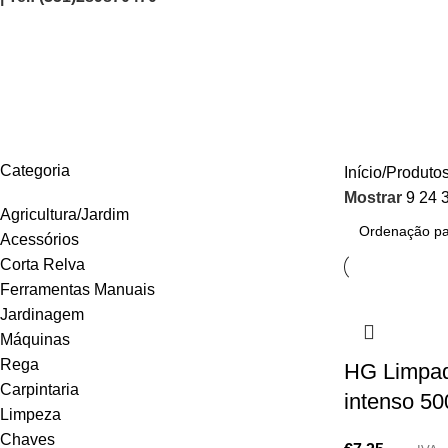
322050130
AGRICULTURA/JARDIM
CARPINTARIA
CHAVES
CONSTRUÇÃO
ELEC
Categoria
Início
Produtos
Mostrar
9
24
Agricultura/Jardim
Acessórios
Corta Relva
Ferramentas Manuais
Jardinagem
Máquinas
Rega
HG Limpad
Carpintaria
intenso 50
Limpeza
Chaves