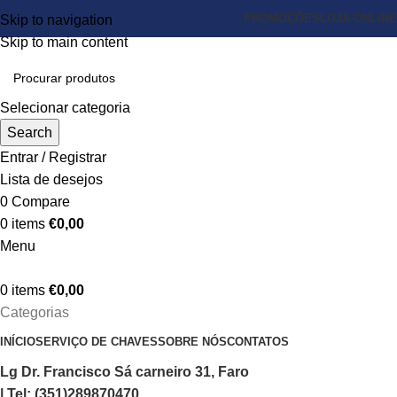
PROMOÇÕES
LOJA ONLINE
Skip to navigation
Skip to main content
Selecionar categoria
Search
Entrar / Registrar
Lista de desejos
0
Compare
0
items
€
0,00
Menu
0
items
€
0,00
Categorias
INÍCIO
SERVIÇO DE CHAVES
SOBRE NÓS
CONTATOS
Lg Dr. Francisco Sá carneiro 31, Faro
| Tel: (351)289870470