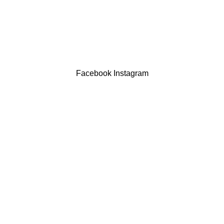
Contatos
LIVRO DE RECLAMAÇÕES
Drogaria São Luís Lda. NIF 517922827
Powered by Brasfone Digital
Facebook
Instagram