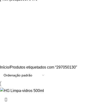
297050130
Categories
AGRICULTURA/JARDIM
CARPINTARIA
CHAVES
CONSTRUÇÃO
ELECTRICIDADE
ENERGIA
FERRAGENS
FERRAMENTAS
OUTROS
PINTURA
PROMOÇÕES
PROTECÇÃO
QUIMICOS
Início
Produtos etiquetados com “297050130”