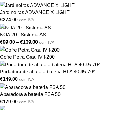
Jardineiras ADVANCE X-LIGHT
€
274,00
com IVA
KOA 20 - Sistema AS
€
99,00
–
€
139,00
com IVA
Cofre Petra Grau IV f-200
Podadora de altura a bateria HLA 40 45-70º
€
149,00
com IVA
Aparadora a bateria FSA 50
€
179,00
com IVA
Drogarias São Luís, estamos para si desde 1978
MORADA