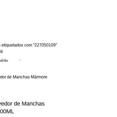
TRICIDADE
ENERGIA
FERRAGENS
FERRAMENTAS
OUTROS
PINTUR
 etiquetados com “227050109”
36
edor de Manchas
500ML