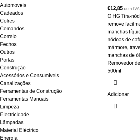
Automoveis
€
12,85
com IVA
Cadeados
O HG Tira-nód
Cofres
remove facilme
Comandos
manchas líquid
Correio
nódoas de café
Fechos
mármore, trave
Outros
manchas de ól
Portas
Removedor de
Construção
500ml
Acessórios e Consumíveis
Canalizações
Ferramentas de Construção
Adicionar
Ferramentas Manuais
Limpeza
Electricidade
Lâmpadas
Material Eléctrico
Energia