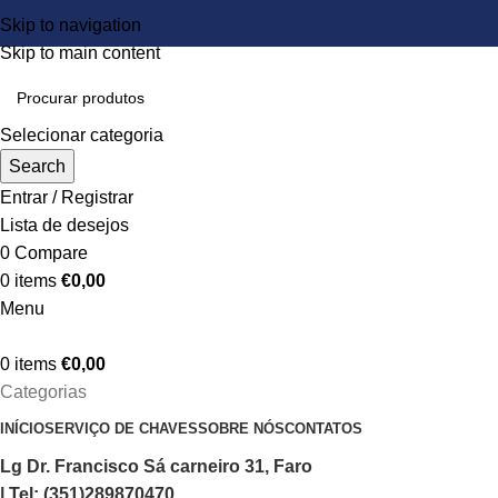
Skip to navigation
Skip to main content
Selecionar categoria
Search
Entrar / Registrar
Lista de desejos
0
Compare
0
items
€
0,00
Menu
0
items
€
0,00
Categorias
INÍCIO
SERVIÇO DE CHAVES
SOBRE NÓS
CONTATOS
Lg Dr. Francisco Sá carneiro 31, Faro
| Tel: (351)289870470