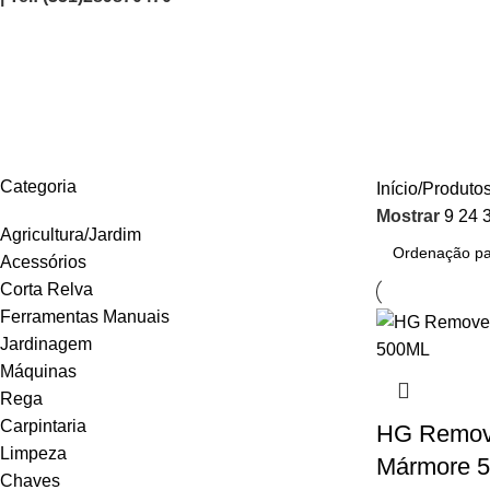
227050109
AGRICULTURA/JARDIM
CARPINTARIA
CHAVES
CONSTRUÇÃO
ELEC
Categoria
Início
Produtos
Mostrar
9
24
Agricultura/Jardim
Acessórios
Corta Relva
Ferramentas Manuais
Jardinagem
Máquinas
Rega
Carpintaria
HG Remov
Limpeza
Mármore 
Chaves