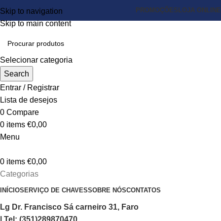
PROMOÇÕES
LOJA ONLINE
Skip to navigation
Skip to main content
Selecionar categoria
Search
Entrar / Registrar
Lista de desejos
0
Compare
0
items
€
0,00
Menu
0
items
€
0,00
Categorias
INÍCIO
SERVIÇO DE CHAVES
SOBRE NÓS
CONTATOS
Lg Dr. Francisco Sá carneiro 31, Faro
| Tel: (351)289870470