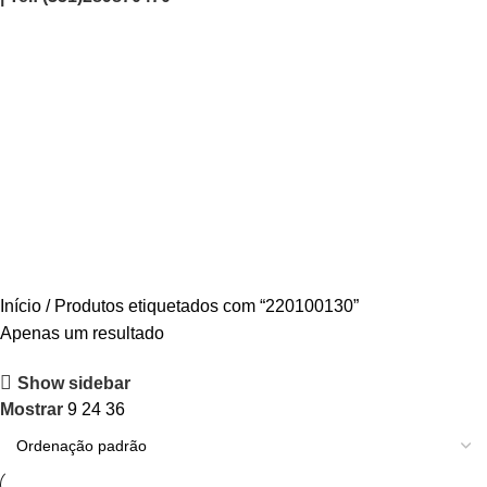
220100130
Categories
AGRICULTURA/JARDIM
CARPINTARIA
CHAVES
CONSTRUÇÃO
ELECTRICIDADE
ENERGIA
FERRAGENS
FERRAMENTAS
OUTROS
PINTURA
PROMOÇÕES
PROTECÇÃO
QUIMICOS
Início
Produtos etiquetados com “220100130”
Apenas um resultado
Show sidebar
Mostrar
9
24
36