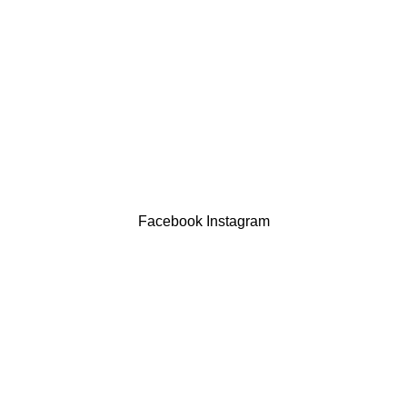
Devoluções
Termos & Condições
Resolução Alternativa de Litígios
Contatos
LIVRO DE RECLAMAÇÕES
Drogaria São Luís Lda. NIF 517922827
Powered by Brasfone Digital
Facebook
Instagram