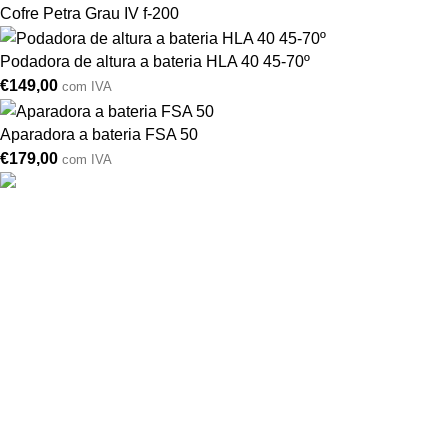
Cofre Petra Grau IV f-200
Podadora de altura a bateria HLA 40 45-70º
€
149,00
com IVA
Aparadora a bateria FSA 50
€
179,00
com IVA
Drogarias São Luís, estamos para si desde 1978
MORADA
Lg Dr. Francisco Sá Carneiro 31,
8000-151 Faro
Telefone: (351) 289 870 470
Lg S.Luís 21, 8000-144 Faro
Telefone: (351) 289 870 471