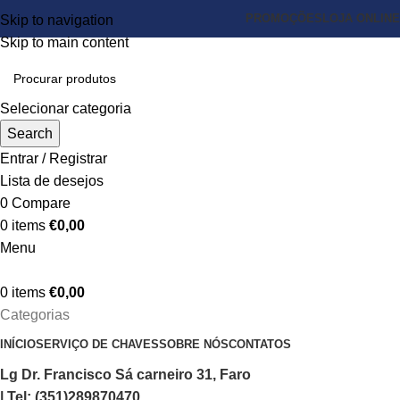
PROMOÇÕES
LOJA ONLINE
Skip to navigation
Skip to main content
Selecionar categoria
Search
Entrar / Registrar
Lista de desejos
0
Compare
0
items
€
0,00
Menu
0
items
€
0,00
Categorias
INÍCIO
SERVIÇO DE CHAVES
SOBRE NÓS
CONTATOS
Lg Dr. Francisco Sá carneiro 31, Faro
| Tel: (351)289870470