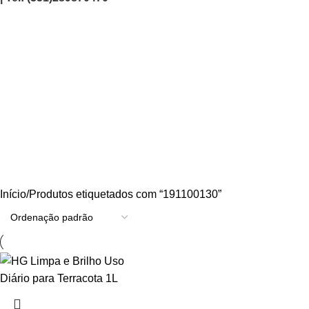
191100130
Categories
AGRICULTURA/JARDIM
CARPINTARIA
CHAVES
CONSTRUÇÃO
ELECTRICIDADE
ENERGIA
FERRAGENS
FERRAMENTAS
OUTROS
PINTURA
PROMOÇÕES
PROTECÇÃO
QUIMICOS
Início
Produtos etiquetados com “191100130”