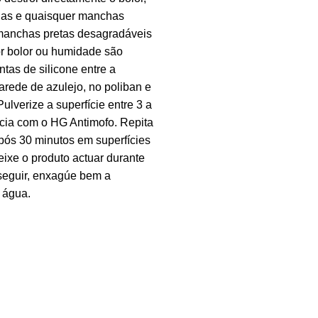
das e quaisquer manchas
 manchas pretas desagradáveis
r bolor ou humidade são
tas de silicone entre a
arede de azulejo, no poliban e
ulverize a superfície entre 3 a
cia com o HG Antimofo. Repita
pós 30 minutos em superfícies
eixe o produto actuar durante
seguir, enxagúe bem a
 água.