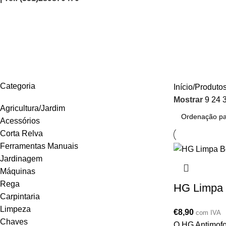
186050109
AGRICULTURA/JARDIM
CARPINTARIA
CHAVES
CONSTRUÇÃO
ELEC
Categoria
Início
Produtos
Mostrar
9
24
Agricultura/Jardim
Acessórios
Corta Relva
Ferramentas Manuais
Jardinagem
Máquinas
Rega
HG Limpa 
Carpintaria
Limpeza
€
8,90
com IVA
Chaves
O HG Antimofo 