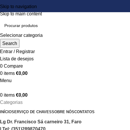
Skip to navigation
Skip to main content
Selecionar categoria
Search
Entrar / Registrar
Lista de desejos
0
Compare
0
items
€
0,00
Menu
0
items
€
0,00
Categorias
INÍCIO
SERVIÇO DE CHAVES
SOBRE NÓS
CONTATOS
Lg Dr. Francisco Sá carneiro 31, Faro
| Tel: (351)289870470