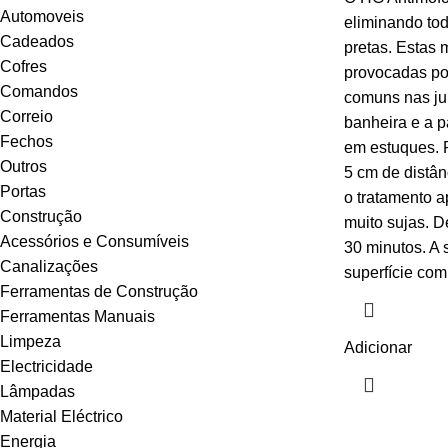
Automoveis
eliminando to
Cadeados
pretas. Estas
Cofres
provocadas po
Comandos
comuns nas jun
Correio
banheira e a p
Fechos
em estuques. P
Outros
5 cm de distân
Portas
o tratamento a
Construção
muito sujas. D
Acessórios e Consumíveis
30 minutos. A 
Canalizações
superfície com
Ferramentas de Construção
Ferramentas Manuais
Limpeza
Adicionar
Electricidade
Lâmpadas
Material Eléctrico
Energia