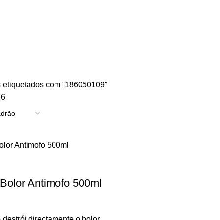
TRICIDADE
ENERGIA
FERRAGENS
FERRAMENTAS
OUTROS
PINTUR
 etiquetados com “186050109”
36
Bolor Antimofo 500ml
destrói directamente o bolor,