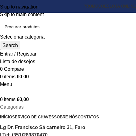
PROMOÇÕES
LOJA ONLINE
Skip to navigation
Skip to main content
Selecionar categoria
Search
Entrar / Registrar
Lista de desejos
0
Compare
0
items
€
0,00
Menu
0
items
€
0,00
Categorias
INÍCIO
SERVIÇO DE CHAVES
SOBRE NÓS
CONTATOS
Lg Dr. Francisco Sá carneiro 31, Faro
| Tel: (351)289870470