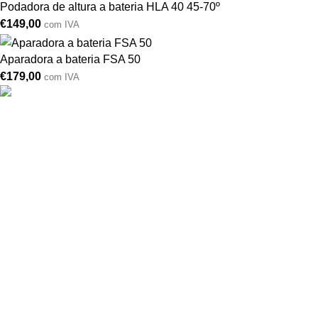
Podadora de altura a bateria HLA 40 45-70º
€
149,00
com IVA
Aparadora a bateria FSA 50
€
179,00
com IVA
Drogarias São Luís, estamos para si desde 1978
MORADA
Lg Dr. Francisco Sá Carneiro 31,
8000-151 Faro
Telefone: (351) 289 870 470
Lg S.Luís 21, 8000-144 Faro
Telefone: (351) 289 870 471
(chamadas para a rede fixa nacional)