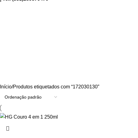
172030130
Categories
AGRICULTURA/JARDIM
CARPINTARIA
CHAVES
CONSTRUÇÃO
ELECTRICIDADE
ENERGIA
FERRAGENS
FERRAMENTAS
OUTROS
PINTURA
PROMOÇÕES
PROTECÇÃO
QUIMICOS
Início
Produtos etiquetados com “172030130”