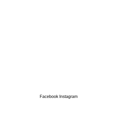
comercial@drogariasaoluis.pt
LINKS ÚTEIS
Política de privacidade
Devoluções
Termos & Condições
Resolução Alternativa de Litígios
Contatos
LIVRO DE RECLAMAÇÕES
Drogaria São Luís Lda. NIF 517922827
Powered by Brasfone Digital
Facebook
Instagram