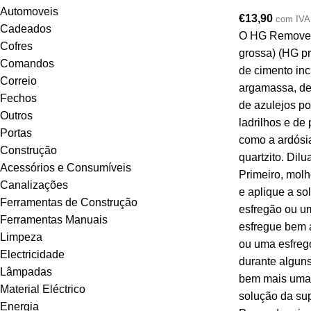
Automoveis
€
13,90
com IVA
Cadeados
O HG Removed
Cofres
grossa) (HG p
Comandos
de cimento inc
Correio
argamassa, de 
Fechos
de azulejos po
Outros
ladrilhos e de 
Portas
como a ardósia
Construção
quartzito. Dilu
Acessórios e Consumíveis
Primeiro, molh
Canalizações
e aplique a so
Ferramentas de Construção
esfregão ou um
Ferramentas Manuais
esfregue bem 
Limpeza
ou uma esfrego
Electricidade
durante alguns
Lâmpadas
bem mais uma 
Material Eléctrico
solução da sup
Energia