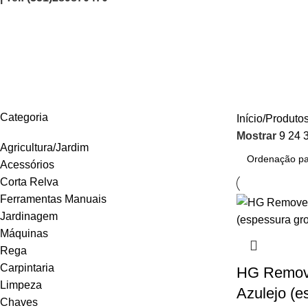
171100130
AGRICULTURA/JARDIM
CARPINTARIA
CHAVES
CONSTRUÇÃO
ELEC
Categoria
Início
Produtos
Mostrar
9
24
Agricultura/Jardim
Acessórios
Corta Relva
Ferramentas Manuais
Jardinagem
Máquinas
Rega
Carpintaria
HG Remove
Limpeza
Azulejo (e
Chaves