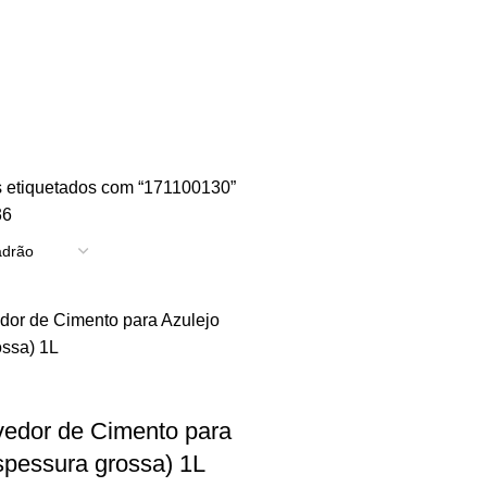
TRICIDADE
ENERGIA
FERRAGENS
FERRAMENTAS
OUTROS
PINTUR
 etiquetados com “171100130”
36
dor de Cimento para
spessura grossa) 1L