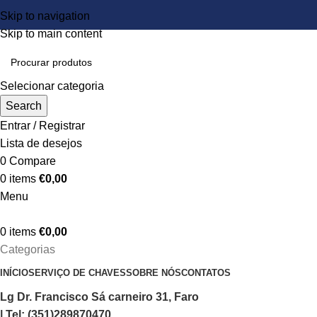
Skip to navigation
Skip to main content
Selecionar categoria
Search
Entrar / Registrar
Lista de desejos
0
Compare
0
items
€
0,00
Menu
0
items
€
0,00
Categorias
INÍCIO
SERVIÇO DE CHAVES
SOBRE NÓS
CONTATOS
Lg Dr. Francisco Sá carneiro 31, Faro
| Tel: (351)289870470