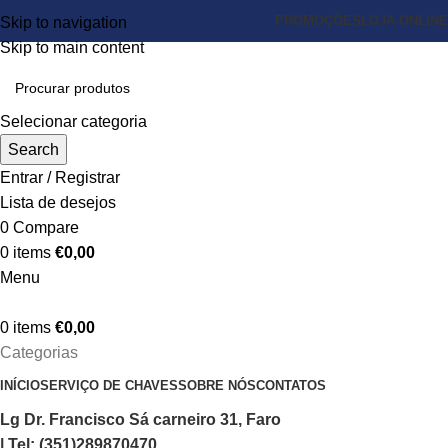
PROMOÇÕES
LOJA ONLINE
Skip to navigation
Skip to main content
Selecionar categoria
Search
Entrar / Registrar
Lista de desejos
0
Compare
0
items
€
0,00
Menu
0
items
€
0,00
Categorias
INÍCIO
SERVIÇO DE CHAVES
SOBRE NÓS
CONTATOS
Lg Dr. Francisco Sá carneiro 31, Faro
| Tel: (351)289870470