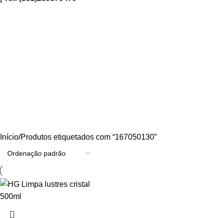
167050130
Categories
AGRICULTURA/JARDIM
CARPINTARIA
CHAVES
CONSTRUÇÃO
ELECTRICIDADE
ENERGIA
FERRAGENS
FERRAMENTAS
OUTROS
PINTURA
PROMOÇÕES
PROTECÇÃO
QUIMICOS
Início
Produtos etiquetados com “167050130”