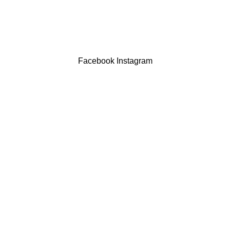
LIVRO DE RECLAMAÇÕES
Drogaria São Luís Lda. NIF 517922827
Powered by Brasfone Digital
Facebook
Instagram