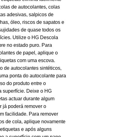
colas de autocolantes, colas
itas adesivas, salpicos de
has, óleo, riscos de sapatos e
sujidades de quase todos os
fícies. Utilize o HG Descola
re no estado puro. Para
lantes de papel, aplique o
iquetas com uma escova.
 de autocolantes sintéticos,
 uma ponta do autocolante para
sso do produto entre o
a superfície. Deixe o HG
tas actuar durante algum
r já poderá remover o
m facilidade. Para remover
os de cola, aplique novamente
etiquetas e após alguns
pe a superfície com um pano.