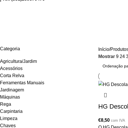
160030130
AGRICULTURA/JARDIM
CARPINTARIA
CHAVES
CONSTRUÇÃO
ELEC
Categoria
Início
Produtos
Mostrar
9
24
Agricultura/Jardim
Acessórios
Corta Relva
Ferramentas Manuais
Jardinagem
Máquinas
Rega
HG Descol
Carpintaria
Limpeza
€
8,50
com IVA
Chaves
O HG Descola e