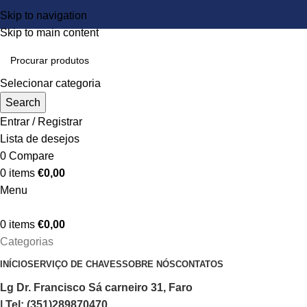
Skip to navigation
Skip to main content
Selecionar categoria
Search
Entrar / Registrar
Lista de desejos
0
Compare
0
items
€
0,00
Menu
0
items
€
0,00
Categorias
INÍCIO
SERVIÇO DE CHAVES
SOBRE NÓS
CONTATOS
Lg Dr. Francisco Sá carneiro 31, Faro
| Tel: (351)289870470