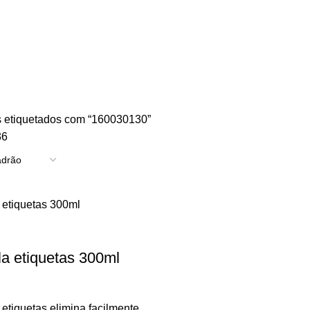
TRICIDADE
ENERGIA
FERRAGENS
FERRAMENTAS
OUTROS
PINTUR
 etiquetados com “160030130”
36
a etiquetas 300ml
tiquetas elimina facilmente