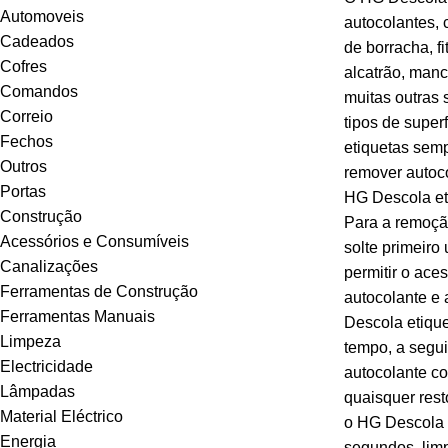
Automoveis
autocolantes, 
Cadeados
de borracha, f
Cofres
alcatrão, manc
Comandos
muitas outras 
Correio
tipos de super
Fechos
etiquetas semp
Outros
remover autoco
Portas
HG Descola et
Construção
Para a remoção
Acessórios e Consumíveis
solte primeiro
Canalizações
permitir o ace
Ferramentas de Construção
autocolante e 
Ferramentas Manuais
Descola etique
Limpeza
tempo, a segui
Electricidade
autocolante co
Lâmpadas
quaisquer rest
Material Eléctrico
o HG Descola 
Energia
segundos, lim