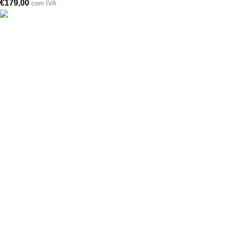
€
179,00
com IVA
Drogarias São Luís, estamos para si desde 1978
MORADA
Lg Dr. Francisco Sá Carneiro 31,
8000-151 Faro
Telefone: (351) 289 870 470
Lg S.Luís 21, 8000-144 Faro
Telefone: (351) 289 870 471
(chamadas para a rede fixa nacional)
comercial@drogariasaoluis.pt
LINKS ÚTEIS