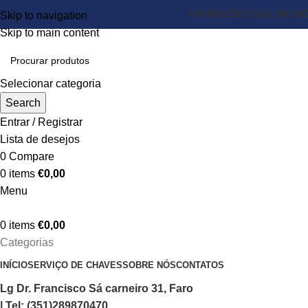
PROMOÇÕES
LOJA ONLINE
Skip to navigation
Skip to main content
Selecionar categoria
Search
Entrar / Registrar
Lista de desejos
0
Compare
0
items
€
0,00
Menu
0
items
€
0,00
Categorias
INÍCIO
SERVIÇO DE CHAVES
SOBRE NÓS
CONTATOS
Lg Dr. Francisco Sá carneiro 31, Faro
| Tel: (351)289870470