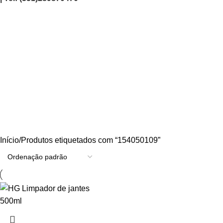
154050109
Categories
AGRICULTURA/JARDIM
CARPINTARIA
CHAVES
CONSTRUÇÃO
ELECTRICIDADE
ENERGIA
FERRAGENS
FERRAMENTAS
OUTROS
PINTURA
PROMOÇÕES
PROTECÇÃO
QUIMICOS
Início
Produtos etiquetados com “154050109”