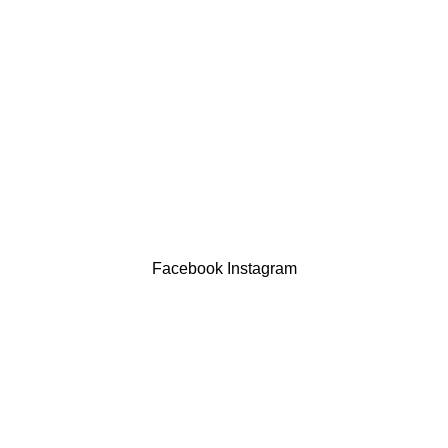
Política de privacidade
Devoluções
Termos & Condições
Resolução Alternativa de Litígios
Contatos
LIVRO DE RECLAMAÇÕES
Drogaria São Luís Lda. NIF 517922827
Powered by Brasfone Digital
Facebook
Instagram