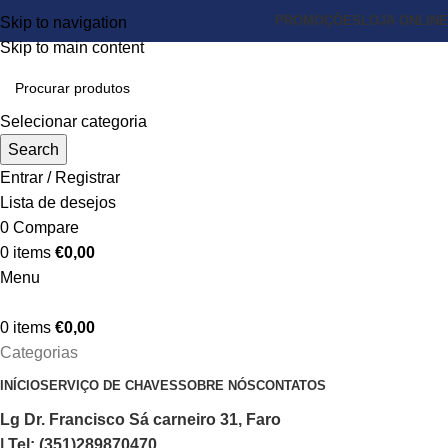
PROMOÇÕES
LOJA ONLINE
Skip to navigation
Skip to main content
Selecionar categoria
Search
Entrar / Registrar
Lista de desejos
0
Compare
0
items
€
0,00
Menu
0
items
€
0,00
Categorias
INÍCIO
SERVIÇO DE CHAVES
SOBRE NÓS
CONTATOS
Lg Dr. Francisco Sá carneiro 31, Faro
| Tel: (351)289870470