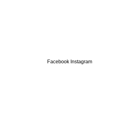
Termos & Condições
Resolução Alternativa de Litígios
Contatos
LIVRO DE RECLAMAÇÕES
Drogaria São Luís Lda. NIF 517922827
Powered by Brasfone Digital
Facebook
Instagram