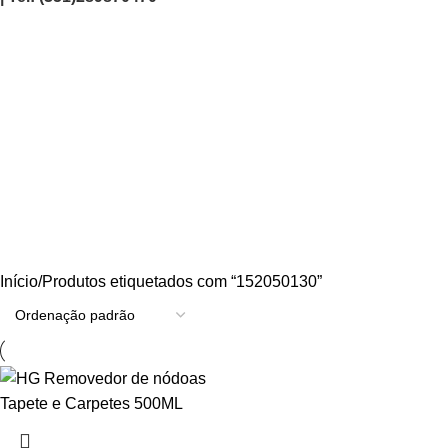
152050130
Categories
AGRICULTURA/JARDIM
CARPINTARIA
CHAVES
CONSTRUÇÃO
ELECTRICIDADE
ENERGIA
FERRAGENS
FERRAMENTAS
OUTROS
PINTURA
PROMOÇÕES
PROTECÇÃO
QUIMICOS
Início
Produtos etiquetados com “152050130”