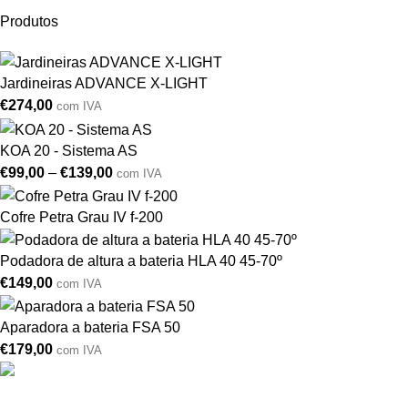
Produtos
Jardineiras ADVANCE X-LIGHT
€
274,00
com IVA
KOA 20 - Sistema AS
€
99,00
–
€
139,00
com IVA
Cofre Petra Grau IV f-200
Podadora de altura a bateria HLA 40 45-70º
€
149,00
com IVA
Aparadora a bateria FSA 50
€
179,00
com IVA
Drogarias São Luís, estamos para si desde 1978