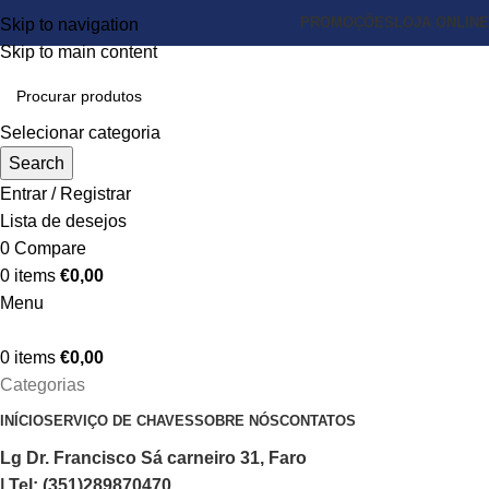
PROMOÇÕES
LOJA ONLINE
Skip to navigation
Skip to main content
Selecionar categoria
Search
Entrar / Registrar
Lista de desejos
0
Compare
0
items
€
0,00
Menu
0
items
€
0,00
Categorias
INÍCIO
SERVIÇO DE CHAVES
SOBRE NÓS
CONTATOS
Lg Dr. Francisco Sá carneiro 31, Faro
| Tel: (351)289870470