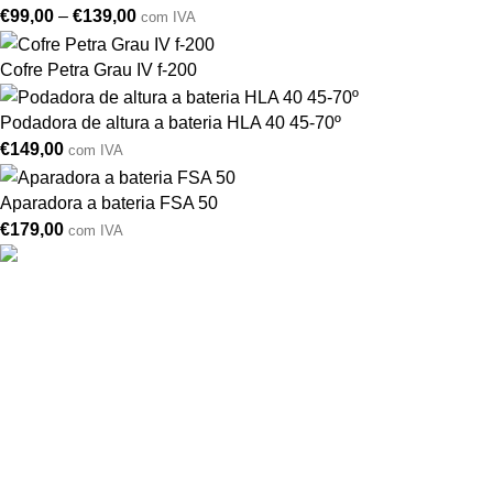
€
99,00
–
€
139,00
com IVA
Cofre Petra Grau IV f-200
Podadora de altura a bateria HLA 40 45-70º
€
149,00
com IVA
Aparadora a bateria FSA 50
€
179,00
com IVA
Drogarias São Luís, estamos para si desde 1978
MORADA
Lg Dr. Francisco Sá Carneiro 31,
8000-151 Faro
Telefone: (351) 289 870 470