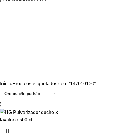
147050130
Categories
AGRICULTURA/JARDIM
CARPINTARIA
CHAVES
CONSTRUÇÃO
ELECTRICIDADE
ENERGIA
FERRAGENS
FERRAMENTAS
OUTROS
PINTURA
PROMOÇÕES
PROTECÇÃO
QUIMICOS
Início
Produtos etiquetados com “147050130”