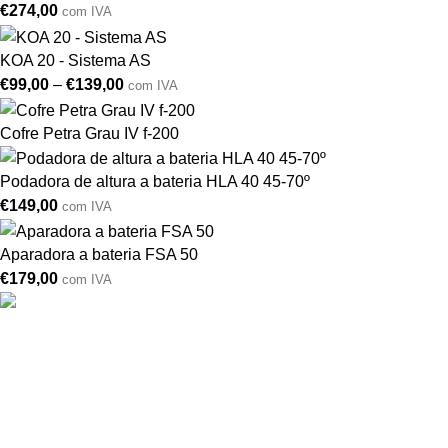
€
274,00
com IVA
KOA 20 - Sistema AS
€
99,00
–
€
139,00
com IVA
Cofre Petra Grau IV f-200
Podadora de altura a bateria HLA 40 45-70º
€
149,00
com IVA
Aparadora a bateria FSA 50
€
179,00
com IVA
Drogarias São Luís, estamos para si desde 1978
MORADA
Lg Dr. Francisco Sá Carneiro 31,