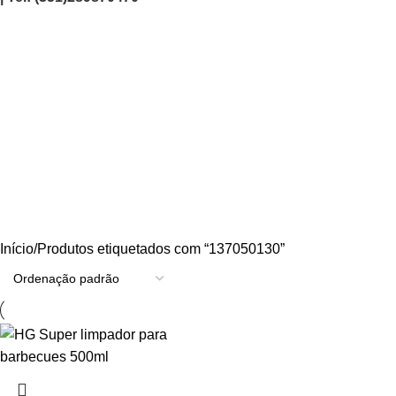
137050130
Categories
AGRICULTURA/JARDIM
CARPINTARIA
CHAVES
CONSTRUÇÃO
ELECTRICIDADE
ENERGIA
FERRAGENS
FERRAMENTAS
OUTROS
PINTURA
PROMOÇÕES
PROTECÇÃO
QUIMICOS
Início
Produtos etiquetados com “137050130”