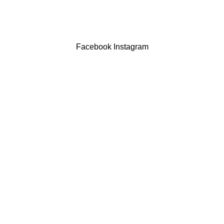
Drogaria São Luís Lda. NIF 517922827
Powered by Brasfone Digital
Facebook
Instagram