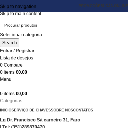
PROMOÇÕES
LOJA ONLINE
Skip to navigation
Skip to main content
Selecionar categoria
Search
Entrar / Registrar
Lista de desejos
0
Compare
0
items
€
0,00
Menu
0
items
€
0,00
Categorias
INÍCIO
SERVIÇO DE CHAVES
SOBRE NÓS
CONTATOS
Lg Dr. Francisco Sá carneiro 31, Faro
| Tel: (351)289870470