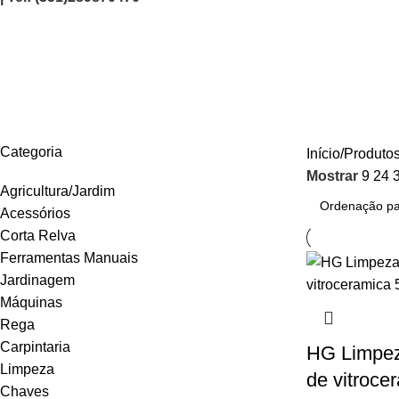
109050130
AGRICULTURA/JARDIM
CARPINTARIA
CHAVES
CONSTRUÇÃO
ELEC
Categoria
Início
Produtos
Mostrar
9
24
Agricultura/Jardim
Acessórios
Corta Relva
Ferramentas Manuais
Jardinagem
Máquinas
Rega
Carpintaria
HG Limpeza
Limpeza
de vitroce
Chaves