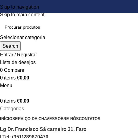
Skip to navigation
Skip to main content
Selecionar categoria
Search
Entrar / Registrar
Lista de desejos
0
Compare
0
items
€
0,00
Menu
0
items
€
0,00
Categorias
INÍCIO
SERVIÇO DE CHAVES
SOBRE NÓS
CONTATOS
Lg Dr. Francisco Sá carneiro 31, Faro
| Tel: (351)289870470