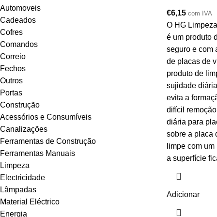
Automoveis
€
6,15
com IVA
Cadeados
O HG Limpeza 
Cofres
é um produto d
Comandos
seguro e com a
Correio
de placas de v
Fechos
produto de lim
Outros
sujidade diári
Portas
evita a formaç
Construção
difícil remoçã
Acessórios e Consumíveis
diária para pl
Canalizações
sobre a placa 
Ferramentas de Construção
limpe com um 
Ferramentas Manuais
a superfície fi
Limpeza
Electricidade
Lâmpadas
Adicionar
Material Eléctrico
Energia