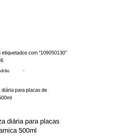
TRICIDADE
ENERGIA
FERRAGENS
FERRAMENTAS
OUTROS
PINTUR
 etiquetados com “109050130”
36
 diária para placas
ramica 500ml