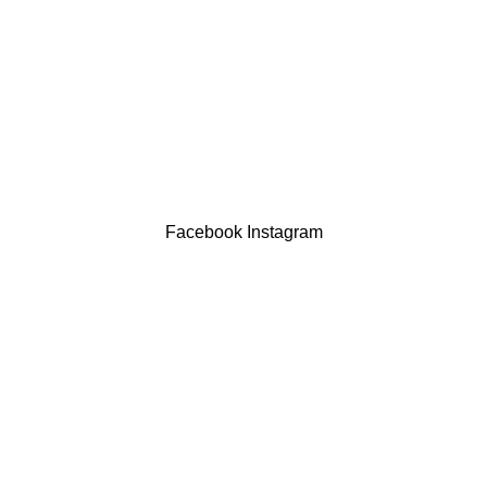
Termos & Condições
Resolução Alternativa de Litígios
Contatos
LIVRO DE RECLAMAÇÕES
Drogaria São Luís Lda. NIF 517922827
Powered by Brasfone Digital
Facebook
Instagram