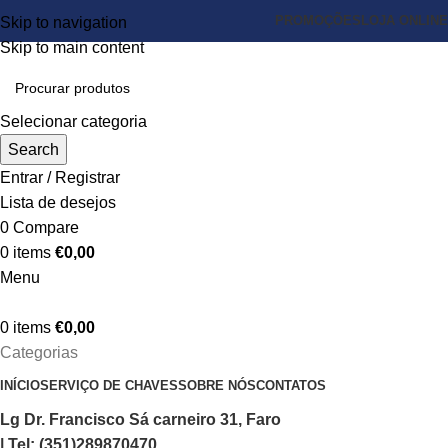
PROMOÇÕES
LOJA ONLINE
Skip to navigation
Skip to main content
Selecionar categoria
Search
Entrar / Registrar
Lista de desejos
0
Compare
0
items
€
0,00
Menu
0
items
€
0,00
Categorias
INÍCIO
SERVIÇO DE CHAVES
SOBRE NÓS
CONTATOS
Lg Dr. Francisco Sá carneiro 31, Faro
| Tel: (351)289870470