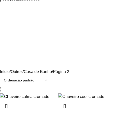
Casa de Banho
Categories
AGRICULTURA/JARDIM
CARPINTARIA
CHAVES
CONSTRUÇÃO
ELECTRICIDADE
ENERGIA
FERRAGENS
FERRAMENTAS
OUTROS
PINTURA
PROMOÇÕES
PROTECÇÃO
QUIMICOS
Início
Outros
Casa de Banho
Página 2