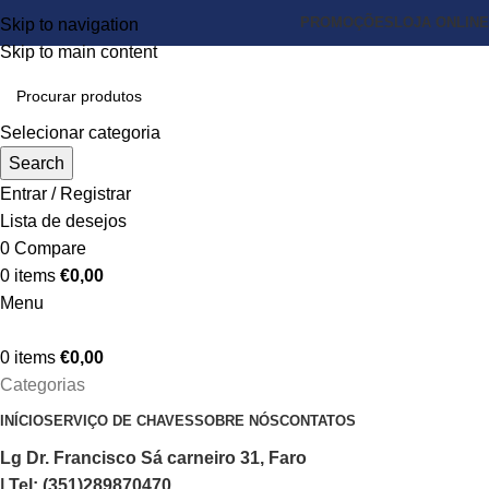
PROMOÇÕES
LOJA ONLINE
Skip to navigation
Skip to main content
Selecionar categoria
Search
Entrar / Registrar
Lista de desejos
0
Compare
0
items
€
0,00
Menu
0
items
€
0,00
Categorias
INÍCIO
SERVIÇO DE CHAVES
SOBRE NÓS
CONTATOS
Lg Dr. Francisco Sá carneiro 31, Faro
| Tel: (351)289870470