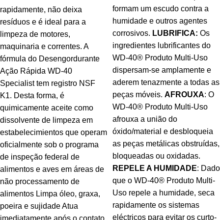
formam um escudo contra a
rapidamente, não deixa
humidade e outros agentes
resíduos e é ideal para a
corrosivos.
LUBRIFICA:
Os
limpeza de motores,
ingredientes lubrificantes do
maquinaria e correntes. A
WD-40® Produto Multi-Uso
fórmula do Desengordurante
dispersam-se amplamente e
Ação Rápida WD-40
aderem tenazmente a todas as
Specialist tem registro NSF
peças móveis.
AFROUXA
: O
K1. Desta forma, é
WD-40® Produto Multi-Uso
quimicamente aceite como
afrouxa a união do
dissolvente de limpeza em
óxido/material e desbloqueia
estabelecimientos que operam
as peças metálicas obstruídas,
oficialmente sob o programa
bloqueadas ou oxidadas.
de inspeção federal de
REPELE A HUMIDADE
: Dado
alimentos e aves em áreas de
que o WD-40® Produto Multi-
não processamento de
Uso repele a humidade, seca
alimentos Limpa óleo, graxa,
rapidamente os sistemas
poeira e sujidade Atua
eléctricos para evitar os curto-
imediatamente após o contato