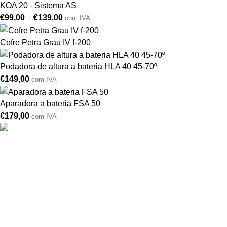
KOA 20 - Sistema AS
€
99,00
–
€
139,00
com IVA
Cofre Petra Grau IV f-200
Podadora de altura a bateria HLA 40 45-70º
€
149,00
com IVA
Aparadora a bateria FSA 50
€
179,00
com IVA
Drogarias São Luís, estamos para si desde 1978
MORADA
Lg Dr. Francisco Sá Carneiro 31,
8000-151 Faro
Telefone: (351) 289 870 470