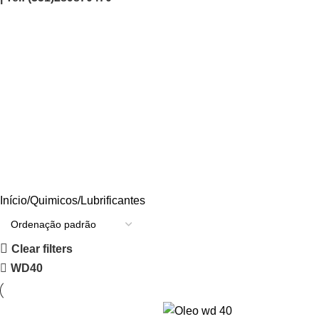
Lubrificantes
Categories
AGRICULTURA/JARDIM
CARPINTARIA
CHAVES
CONSTRUÇÃO
ELECTRICIDADE
ENERGIA
FERRAGENS
FERRAMENTAS
OUTROS
PINTURA
PROMOÇÕES
PROTECÇÃO
QUIMICOS
Início
Quimicos
Lubrificantes
Clear filters
WD40