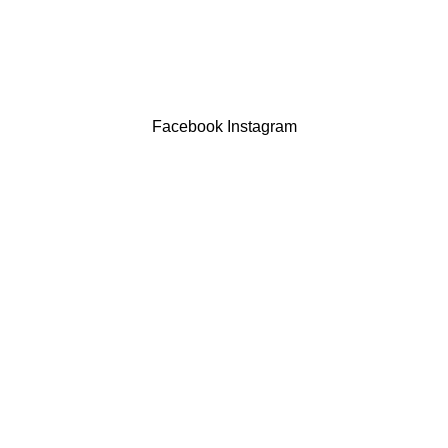
LIVRO DE RECLAMAÇÕES
Drogaria São Luís Lda. NIF 517922827
Powered by Brasfone Digital
Facebook
Instagram