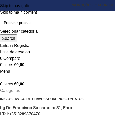
PROMOÇÕES
LOJA ONLINE
Skip to navigation
Skip to main content
Selecionar categoria
Search
Entrar / Registrar
Lista de desejos
0
Compare
0
items
€
0,00
Menu
0
items
€
0,00
Categorias
INÍCIO
SERVIÇO DE CHAVES
SOBRE NÓS
CONTATOS
Lg Dr. Francisco Sá carneiro 31, Faro
| Tel: (351)289870470