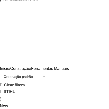
Ferramentas Manuais
Categories
AGRICULTURA/JARDIM
CARPINTARIA
CHAVES
CONSTRUÇÃO
ELECTRICIDADE
ENERGIA
FERRAGENS
FERRAMENTAS
OUTROS
PINTURA
PROMOÇÕES
PROTECÇÃO
QUIMICOS
Início
Construção
Ferramentas Manuais
Clear filters
STIHL
New