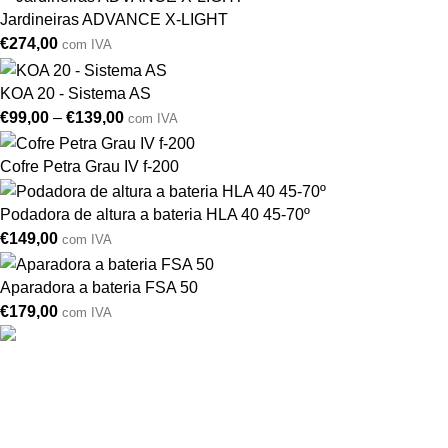
Jardineiras ADVANCE X-LIGHT
€
274,00
com IVA
KOA 20 - Sistema AS
€
99,00
–
€
139,00
com IVA
Cofre Petra Grau IV f-200
Podadora de altura a bateria HLA 40 45-70º
€
149,00
com IVA
Aparadora a bateria FSA 50
€
179,00
com IVA
Drogarias São Luís, estamos para si desde 1978
MORADA